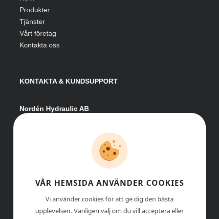
Produkter
Tjänster
Vårt företag
Kontakta oss
KONTAKTA & KUNDSUPPORT
Nordén Hydraulic AB
Hågesta 205
881 41 Sollefteå
Växel:
0620-161 41
E-post:
info@nordenhydraulic.se
Org-nr: 556531-8424
VÅR HEMSIDA ANVÄNDER COOKIES
Vi använder cookies för att ge dig den bästa
upplevelsen. Vänligen välj om du vill acceptera eller