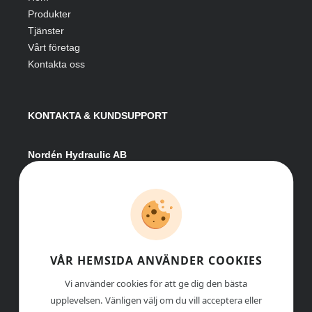
Produkter
Tjänster
Vårt företag
Kontakta oss
KONTAKTA & KUNDSUPPORT
Nordén Hydraulic AB
Hågesta 205
881 41 Sollefteå
Växel:
0620-161 41
E-post:
info@nordenhydraulic.se
Org-nr: 556531-8424
VÅR HEMSIDA ANVÄNDER COOKIES
Vi använder cookies för att ge dig den bästa
upplevelsen. Vänligen välj om du vill acceptera eller