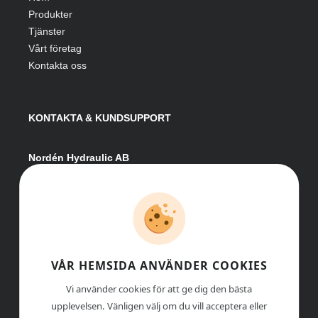
Produkter
Tjänster
Vårt företag
Kontakta oss
KONTAKTA & KUNDSUPPORT
Nordén Hydraulic AB
Hågesta 205
881 41 Sollefteå
Växel:
0620-161 41
E-post:
info@nordenhydraulic.se
Org-nr: 556531-8424
VÅR HEMSIDA ANVÄNDER COOKIES
Vi använder cookies för att ge dig den bästa
upplevelsen. Vänligen välj om du vill acceptera eller