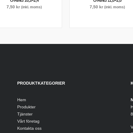
O-RING 10,3×2,4
O-RING 11,0×2,0
7,50
kr
7,50
kr
(inkl. moms)
(inkl. moms)
PRODUKTKATEGORIER
Hem
N
Produkter
H
Tjänster
8
Vårt företag
V
Kontakta oss