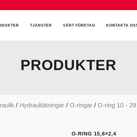
ODUKTER
TJÄNSTER
VÅRT FÖRETAG
KONTAKTA OS
PRODUKTER
CKUMULATORER
ELEKTRONIK
KEMI & SMÖRJN
ILTER
HYDRAULCYLINDRAR
KEMI
raulik
/
Hydraultätningar
/
O-ringar
/
O-ring 10 - 2
YDRAULIKTILLBEHÖR
HYDRAULMOTORER
YDRAULPUMPAR
HYDRAULTANKAR
YDRAULTÄTNINGAR
MÄTINSTRUMENT
O-RING 15,6×2,4