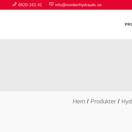
0620-161 41
info@nordenhydraulic.se
PR
A
F
Hem
/
Produkter
/
Hyd
H
H
H