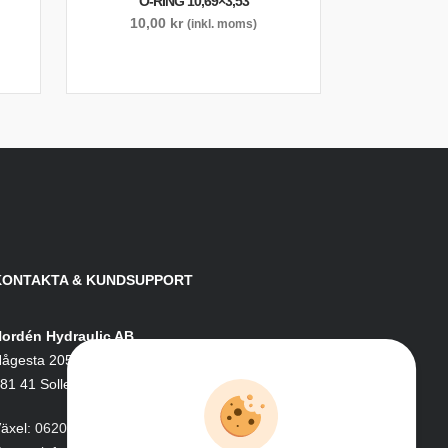
O-RING 10,69×3,53
10,00
kr
(inkl. moms)
KONTAKTA & KUNDSUPPORT
ordén Hydraulic AB
ågesta 205
81 41 Sollefteå
äxel:
0620-161 41