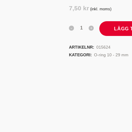
TYRSYSTEM
VENTILER
7,50
kr
(inkl. moms)
LJEKYLARE
LÄGG 
ARTIKELNR:
015624
KATEGORI:
O-ring 10 - 29 mm