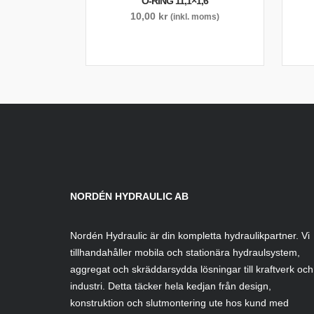
O-RING 11,1×1,6
10,00
kr
(inkl. moms)
NORDÉN HYDRAULIC AB
Nordén Hydraulic är din kompletta hydraulikpartner. Vi
tillhandahåller mobila och stationära hydraulsystem,
aggregat och skräddarsydda lösningar till kraftverk och
industri. Detta täcker hela kedjan från design,
konstruktion och slutmontering ute hos kund med