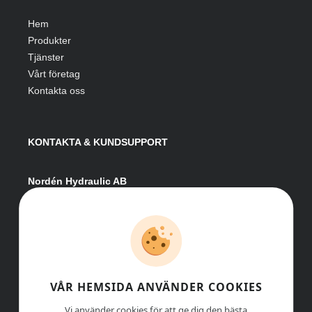
Hem
Produkter
Tjänster
Vårt företag
Kontakta oss
KONTAKTA & KUNDSUPPORT
Nordén Hydraulic AB
Hågesta 205
881 41 Sollefteå
Växel:
0620-161 41
E-post:
info@nordenhydraulic.se
Org-nr: 556531-8424
VÅR HEMSIDA ANVÄNDER COOKIES
Vi använder cookies för att ge dig den bästa