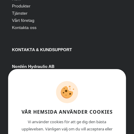
Produkter
Tjänster
Vårt företag
Kontakta oss
KONTAKTA & KUNDSUPPORT
Nordén Hydraulic AB
Hågesta 205
881 41 Sollefteå
Växel:
0620-161 41
E-post:
info@nordenhydraulic.se
Org-nr: 556531-8424
VÅR HEMSIDA ANVÄNDER COOKIES
Vi använder cookies för att ge dig den bästa
upplevelsen. Vänligen välj om du vill acceptera eller