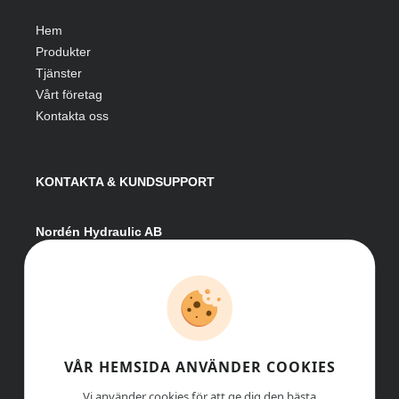
Hem
Produkter
Tjänster
Vårt företag
Kontakta oss
KONTAKTA & KUNDSUPPORT
Nordén Hydraulic AB
Hågesta 205
881 41 Sollefteå
Växel:
0620-161 41
E-post:
info@nordenhydraulic.se
Org-nr: 556531-8424
VÅR HEMSIDA ANVÄNDER COOKIES
Vi använder cookies för att ge dig den bästa