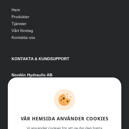
Hem
Produkter
Tjänster
Vårt företag
Kontakta oss
KONTAKTA & KUNDSUPPORT
Nordén Hydraulic AB
Hågesta 205
881 41 Sollefteå
Växel:
0620-161 41
E-post:
info@nordenhydraulic.se
Org-nr: 556531-8424
VÅR HEMSIDA ANVÄNDER COOKIES
Vi använder cookies för att ge dig den bästa