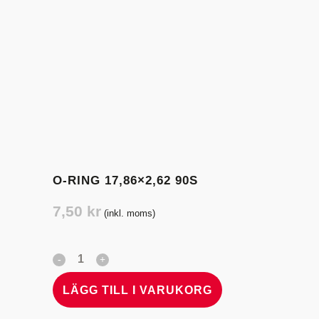
O-RING 17,86×2,62 90S
7,50
kr
(inkl. moms)
LÄGG TILL I VARUKORG