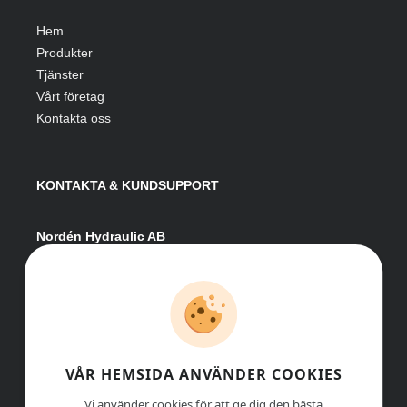
Hem
Produkter
Tjänster
Vårt företag
Kontakta oss
KONTAKTA & KUNDSUPPORT
Nordén Hydraulic AB
Hågesta 205
881 41 Sollefteå
Växel:
0620-161 41
E-post:
info@nordenhydraulic.se
Org-nr: 556531-8424
VÅR HEMSIDA ANVÄNDER COOKIES
Vi använder cookies för att ge dig den bästa