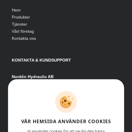
Hem
Produkter
Tjänster
Vårt företag
Kontakta oss
KONTAKTA & KUNDSUPPORT
Nordén Hydraulic AB
Hågesta 205
881 41 Sollefteå
Växel:
0620-161 41
E-post:
info@nordenhydraulic.se
Org-nr: 556531-8424
VÅR HEMSIDA ANVÄNDER COOKIES
Vi använder cookies för att ge dig den bästa