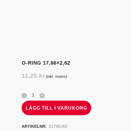
O-RING 17,86×2,62
11,25
kr
(inkl. moms)
LÄGG TILL I VARUKORG
ARTIKELNR:
01786262