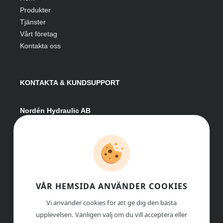
Produkter
Tjänster
Vårt företag
Kontakta oss
KONTAKTA & KUNDSUPPORT
Nordén Hydraulic AB
Hågesta 205
881 41 Sollefteå
Växel:
0620-161 41
E-post:
info@nordenhydraulic.se
Org-nr: 556531-8424
VÅR HEMSIDA ANVÄNDER COOKIES
Vi använder cookies för att ge dig den bästa
upplevelsen. Vänligen välj om du vill acceptera eller