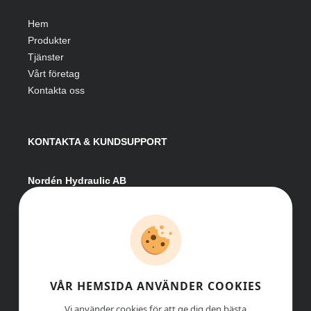
Hem
Produkter
Tjänster
Vårt företag
Kontakta oss
KONTAKTA & KUNDSUPPORT
Nordén Hydraulic AB
Hågesta 205
881 41 Sollefteå
Växel:
0620-161 41
E-post:
info@nordenhydraulic.se
Org-nr: 556531-8424
VÅR HEMSIDA ANVÄNDER COOKIES
Vi använder cookies för att ge dig den bästa