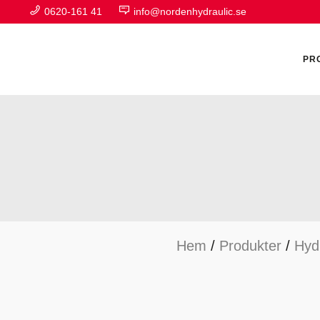
0620-161 41
info@nordenhydraulic.se
PR
A
F
Hem
/
Produkter
/
Hyd
H
H
H