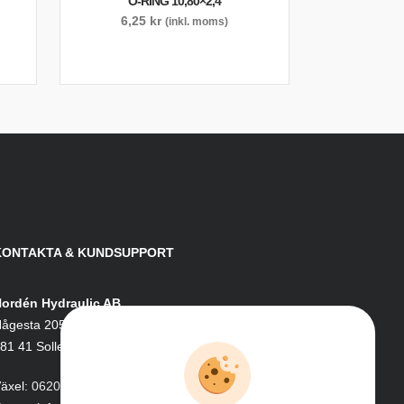
O-RING 10,80×2,4
6,25
kr
(inkl. moms)
KONTAKTA & KUNDSUPPORT
ordén Hydraulic AB
ågesta 205
81 41 Sollefteå
äxel:
0620-161 41