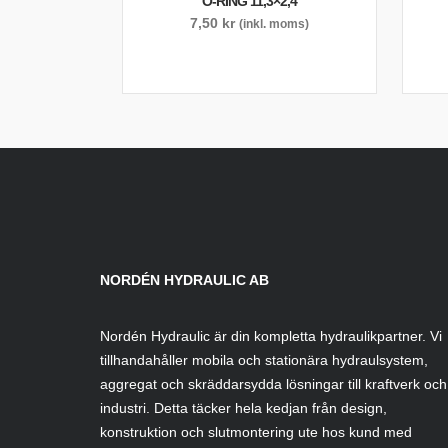
O-RING 11,3×2,4
7,50
kr
(inkl. moms)
NORDÉN HYDRAULIC AB
Nordén Hydraulic är din kompletta hydraulikpartner. Vi
tillhandahåller mobila och stationära hydraulsystem,
aggregat och skräddarsydda lösningar till kraftverk och
industri. Detta täcker hela kedjan från design,
konstruktion och slutmontering ute hos kund med