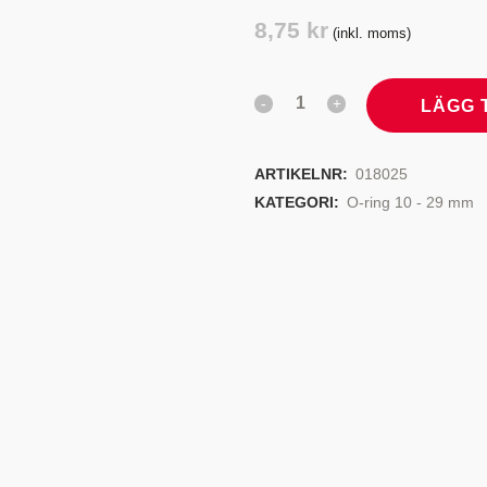
TYRSYSTEM
VENTILER
8,75
kr
(inkl. moms)
LJEKYLARE
LÄGG 
ARTIKELNR:
018025
KATEGORI:
O-ring 10 - 29 mm