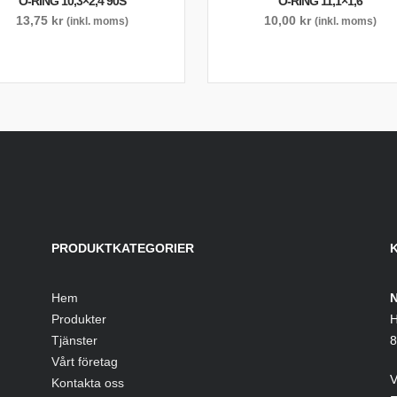
O-RING 10,3×2,4 90S
O-RING 11,1×1,6
13,75
kr
10,00
kr
(inkl. moms)
(inkl. moms)
PRODUKTKATEGORIER
Hem
N
Produkter
H
Tjänster
8
Vårt företag
V
Kontakta oss