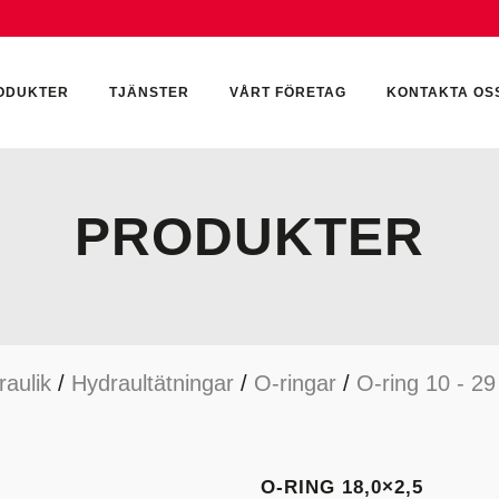
ODUKTER
TJÄNSTER
VÅRT FÖRETAG
KONTAKTA OS
PRODUKTER
CKUMULATORER
ELEKTRONIK
KEMI & SMÖRJN
ILTER
HYDRAULCYLINDRAR
KEMI
raulik
/
Hydraultätningar
/
O-ringar
/
O-ring 10 - 2
YDRAULIKTILLBEHÖR
HYDRAULMOTORER
YDRAULPUMPAR
HYDRAULTANKAR
YDRAULTÄTNINGAR
MÄTINSTRUMENT
O-RING 18,0×2,5