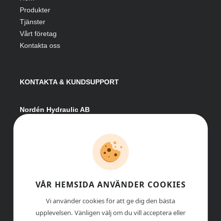
Produkter
Tjänster
Vårt företag
Kontakta oss
KONTAKTA & KUNDSUPPORT
Nordén Hydraulic AB
Hågesta 205
881 41 Sollefteå
Växel:
0620-161 41
E-post:
info@nordenhydraulic.se
Org-nr: 556531-8424
VÅR HEMSIDA ANVÄNDER COOKIES
Vi använder cookies för att ge dig den bästa
upplevelsen. Vänligen välj om du vill acceptera eller