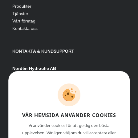
Produkter
Tjänster
Vårt företag
Kontakta oss
KONTAKTA & KUNDSUPPORT
Nordén Hydraulic AB
Hågesta 205
881 41 Sollefteå
Växel:
0620-161 41
E-post:
info@nordenhydraulic.se
Org-nr: 556531-8424
VÅR HEMSIDA ANVÄNDER COOKIES
Vi använder cookies för att ge dig den bästa
upplevelsen. Vänligen välj om du vill acceptera eller