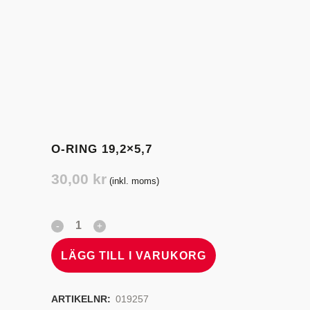
O-RING 19,2×5,7
30,00
kr
(inkl. moms)
LÄGG TILL I VARUKORG
ARTIKELNR:
019257