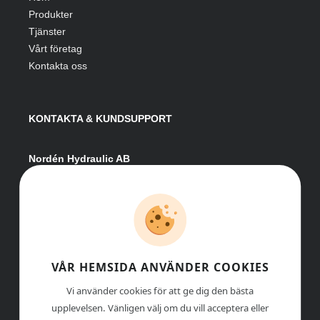
Produkter
Tjänster
Vårt företag
Kontakta oss
KONTAKTA & KUNDSUPPORT
Nordén Hydraulic AB
Hågesta 205
881 41 Sollefteå
Växel:
0620-161 41
E-post:
info@nordenhydraulic.se
Org-nr: 556531-8424
VÅR HEMSIDA ANVÄNDER COOKIES
Vi använder cookies för att ge dig den bästa
upplevelsen. Vänligen välj om du vill acceptera eller