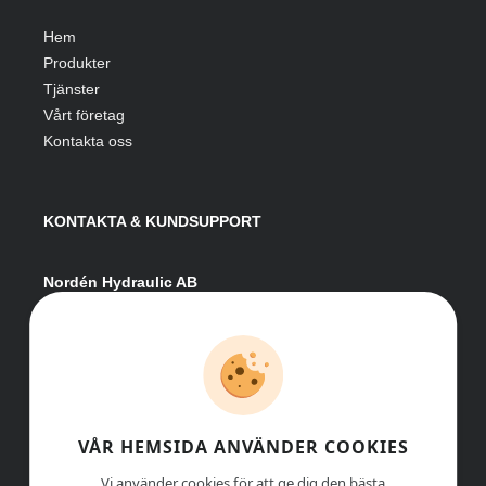
Hem
Produkter
Tjänster
Vårt företag
Kontakta oss
KONTAKTA & KUNDSUPPORT
Nordén Hydraulic AB
Hågesta 205
881 41 Sollefteå
Växel:
0620-161 41
E-post:
info@nordenhydraulic.se
Org-nr: 556531-8424
VÅR HEMSIDA ANVÄNDER COOKIES
Vi använder cookies för att ge dig den bästa