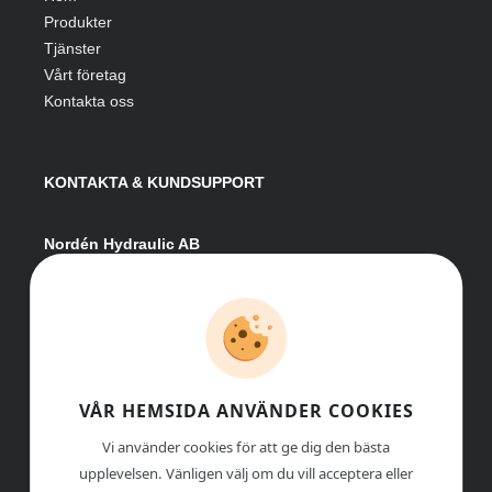
Produkter
Tjänster
Vårt företag
Kontakta oss
KONTAKTA & KUNDSUPPORT
Nordén Hydraulic AB
Hågesta 205
881 41 Sollefteå
Växel:
0620-161 41
E-post:
info@nordenhydraulic.se
Org-nr: 556531-8424
VÅR HEMSIDA ANVÄNDER COOKIES
Vi använder cookies för att ge dig den bästa
upplevelsen. Vänligen välj om du vill acceptera eller