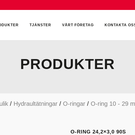
ODUKTER
TJÄNSTER
VÅRT FÖRETAG
KONTAKTA OS
PRODUKTER
CKUMULATORER
ELEKTRONIK
KEMI & SMÖRJN
ILTER
HYDRAULCYLINDRAR
KEMI
lik
/
Hydraultätningar
/
O-ringar
/
O-ring 10 - 29 
YDRAULIKTILLBEHÖR
HYDRAULMOTORER
YDRAULPUMPAR
HYDRAULTANKAR
YDRAULTÄTNINGAR
MÄTINSTRUMENT
O-RING 24,2×3,0 90S