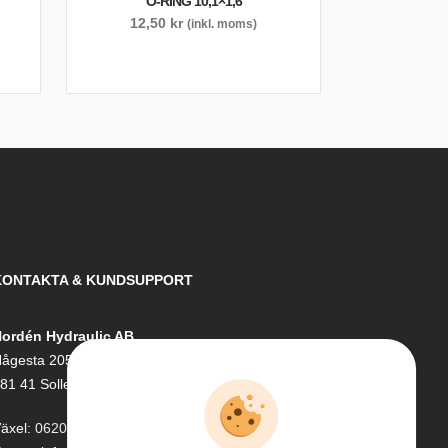
O-RING 10,1×1,6
12,50
kr
(inkl. moms)
KONTAKTA & KUNDSUPPORT
ordén Hydraulic AB
ågesta 205
81 41 Sollefteå
äxel:
0620-161 41