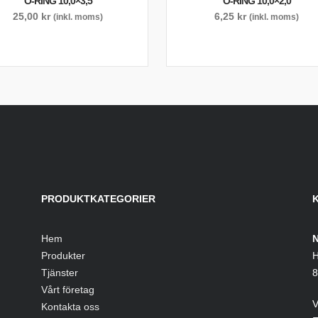
O-RING 10,0×3,5
O-RING 10,0×2,0
25,00
kr
6,25
kr
(inkl. moms)
(inkl. moms)
PRODUKTKATEGORIER
Hem
N
Produkter
H
Tjänster
8
Vårt företag
V
Kontakta oss