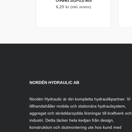
O-RING 10,0×2,0 90S
6,25
kr
(inkl. moms)
NORDÉN HYDRAULIC AB
Nordén Hydraulic är din kompletta hydraulikpartner. Vi
tillhandahåller mobila och stationära hydraulsystem,
aggregat och skräddarsydda lösningar till kraftverk och
industri. Detta täcker hela kedjan från design,
konstruktion och slutmontering ute hos kund med