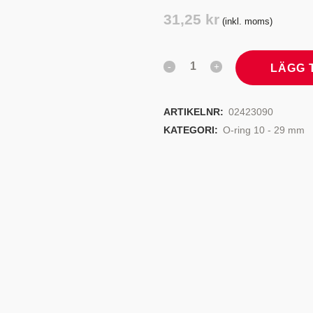
TYRSYSTEM
VENTILER
31,25
kr
(inkl. moms)
LJEKYLARE
LÄGG 
ARTIKELNR:
02423090
KATEGORI:
O-ring 10 - 29 mm