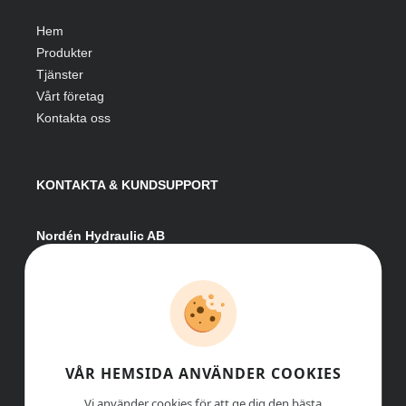
Hem
Produkter
Tjänster
Vårt företag
Kontakta oss
KONTAKTA & KUNDSUPPORT
Nordén Hydraulic AB
Hågesta 205
881 41 Sollefteå
Växel:
0620-161 41
E-post:
info@nordenhydraulic.se
Org-nr: 556531-8424
VÅR HEMSIDA ANVÄNDER COOKIES
Vi använder cookies för att ge dig den bästa