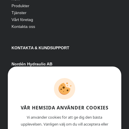
Produkter
Tjänster
Vårt företag
Kontakta oss
KONTAKTA & KUNDSUPPORT
Nordén Hydraulic AB
Hågesta 205
881 41 Sollefteå
Växel:
0620-161 41
E-post:
info@nordenhydraulic.se
Org-nr: 556531-8424
VÅR HEMSIDA ANVÄNDER COOKIES
Vi använder cookies för att ge dig den bästa
upplevelsen. Vänligen välj om du vill acceptera eller