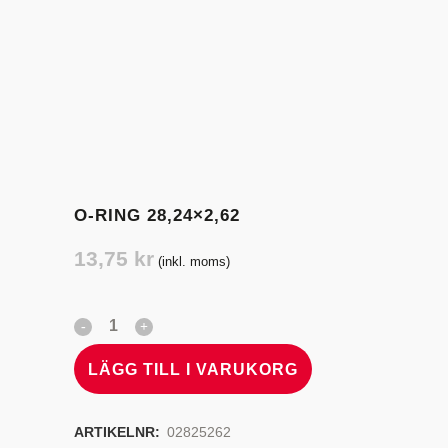
O-RING 28,24×2,62
13,75
kr
(inkl. moms)
LÄGG TILL I VARUKORG
ARTIKELNR:
02825262