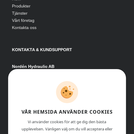
Produkter
Tjänster
Vårt företag
Kontakta oss
KONTAKTA & KUNDSUPPORT
Nordén Hydraulic AB
Hågesta 205
881 41 Sollefteå
Växel:
0620-161 41
E-post:
info@nordenhydraulic.se
Org-nr: 556531-8424
VÅR HEMSIDA ANVÄNDER COOKIES
Vi använder cookies för att ge dig den bästa
upplevelsen. Vänligen välj om du vill acceptera eller