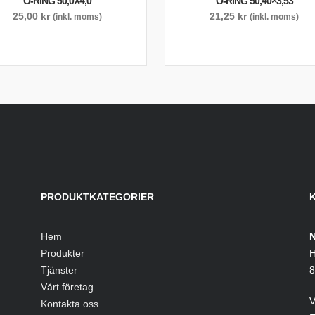
O-RING 50,0X4,0
O-RING 50,40×3,53
25,00
kr
21,25
kr
(inkl. moms)
(inkl. moms)
PRODUKTKATEGORIER
Hem
N
Produkter
H
Tjänster
8
Vårt företag
V
Kontakta oss