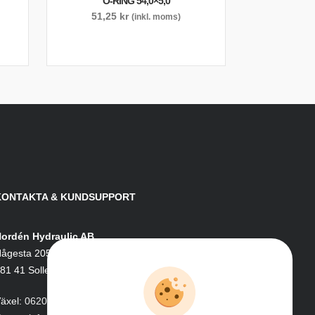
O-RING 54,0×5,0
51,25
kr
(inkl. moms)
KONTAKTA & KUNDSUPPORT
ordén Hydraulic AB
ågesta 205
81 41 Sollefteå
äxel:
0620-161 41