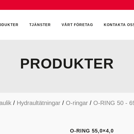
ODUKTER
TJÄNSTER
VÅRT FÖRETAG
KONTAKTA OS
PRODUKTER
CKUMULATORER
ELEKTRONIK
KEMI & SMÖRJN
ILTER
HYDRAULCYLINDRAR
KEMI
aulik
/
Hydraultätningar
/
O-ringar
/
O-RING 50 - 
YDRAULIKTILLBEHÖR
HYDRAULMOTORER
YDRAULPUMPAR
HYDRAULTANKAR
YDRAULTÄTNINGAR
MÄTINSTRUMENT
O-RING 55,0×4,0