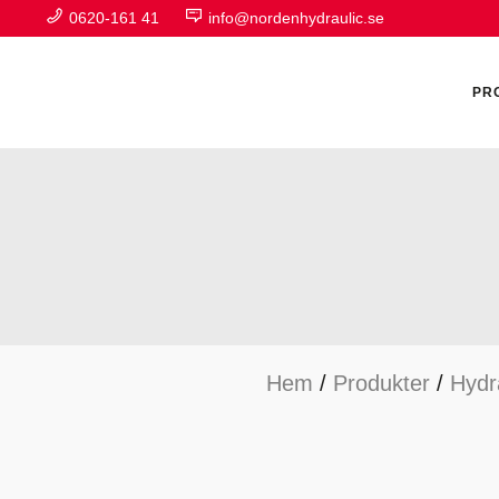
0620-161 41
info@nordenhydraulic.se
PR
A
F
Hem
/
Produkter
/
Hydr
H
H
H