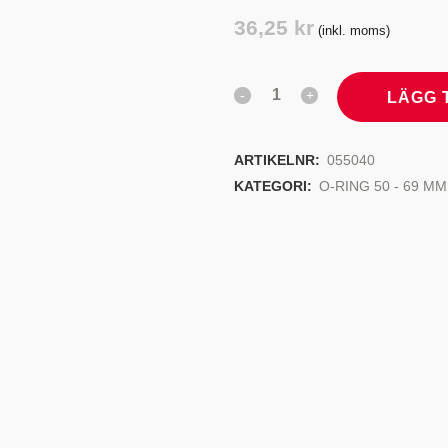
TYRSYSTEM
VENTILER
36,25
kr
(inkl. moms)
LJEKYLARE
LÄGG 
ARTIKELNR:
055040
KATEGORI:
O-RING 50 - 69 MM