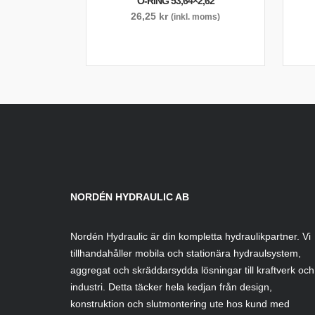
O-RING 53,64×2,62
26,25
kr
(inkl. moms)
NORDÉN HYDRAULIC AB
Nordén Hydraulic är din kompletta hydraulikpartner. Vi
tillhandahåller mobila och stationära hydraulsystem,
aggregat och skräddarsydda lösningar till kraftverk och
industri. Detta täcker hela kedjan från design,
konstruktion och slutmontering ute hos kund med