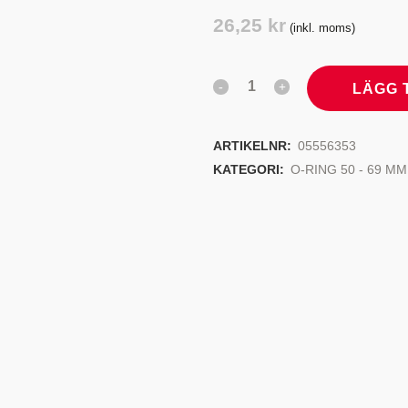
TYRSYSTEM
VENTILER
26,25
kr
(inkl. moms)
LJEKYLARE
LÄGG 
ARTIKELNR:
05556353
KATEGORI:
O-RING 50 - 69 MM