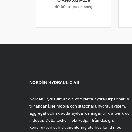
O-RING 53,70×1,78
40,00
kr
(inkl. moms)
NORDÉN HYDRAULIC AB
Nordén Hydraulic är din kompletta hydraulikpartner. Vi
tillhandahåller mobila och stationära hydraulsystem,
aggregat och skräddarsydda lösningar till kraftverk och
industri. Detta täcker hela kedjan från design,
konstruktion och slutmontering ute hos kund med