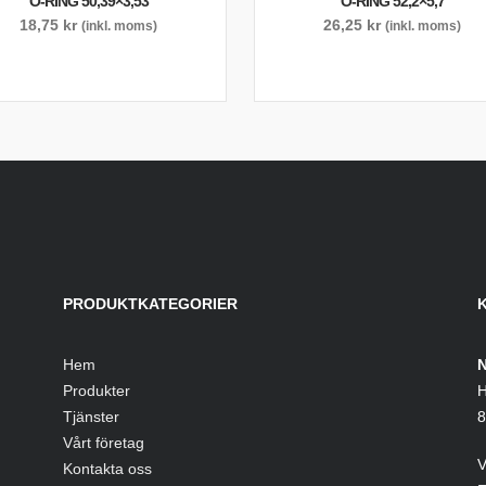
O-RING 50,39×3,53
O-RING 52,2×5,7
18,75
kr
26,25
kr
(inkl. moms)
(inkl. moms)
PRODUKTKATEGORIER
Hem
N
Produkter
H
Tjänster
8
Vårt företag
V
Kontakta oss