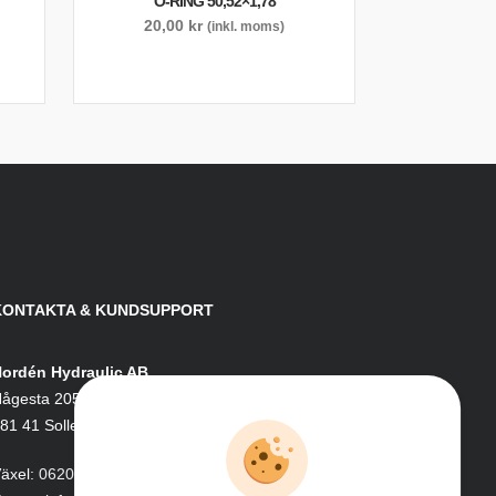
O-RING 50,52×1,78
20,00
kr
(inkl. moms)
KONTAKTA & KUNDSUPPORT
ordén Hydraulic AB
ågesta 205
81 41 Sollefteå
äxel:
0620-161 41