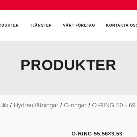
ODUKTER
TJÄNSTER
VÅRT FÖRETAG
KONTAKTA OS
PRODUKTER
CKUMULATORER
ELEKTRONIK
KEMI & SMÖRJN
ILTER
HYDRAULCYLINDRAR
KEMI
lik
/
Hydraultätningar
/
O-ringar
/
O-RING 50 - 6
YDRAULIKTILLBEHÖR
HYDRAULMOTORER
YDRAULPUMPAR
HYDRAULTANKAR
YDRAULTÄTNINGAR
MÄTINSTRUMENT
O-RING 55,56×3,53