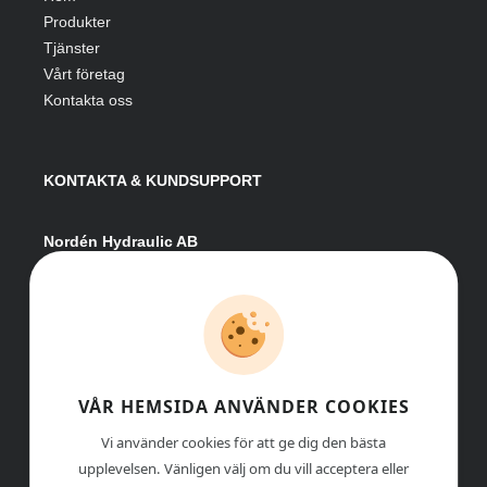
Produkter
Tjänster
Vårt företag
Kontakta oss
KONTAKTA & KUNDSUPPORT
Nordén Hydraulic AB
Hågesta 205
881 41 Sollefteå
Växel:
0620-161 41
E-post:
info@nordenhydraulic.se
Org-nr: 556531-8424
VÅR HEMSIDA ANVÄNDER COOKIES
Vi använder cookies för att ge dig den bästa
upplevelsen. Vänligen välj om du vill acceptera eller