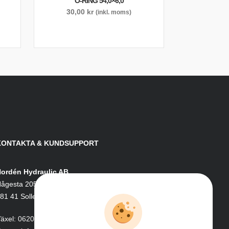
O-RING 54,0×6,0
30,00
kr
(inkl. moms)
KONTAKTA & KUNDSUPPORT
ordén Hydraulic AB
ågesta 205
81 41 Sollefteå
äxel:
0620-161 41