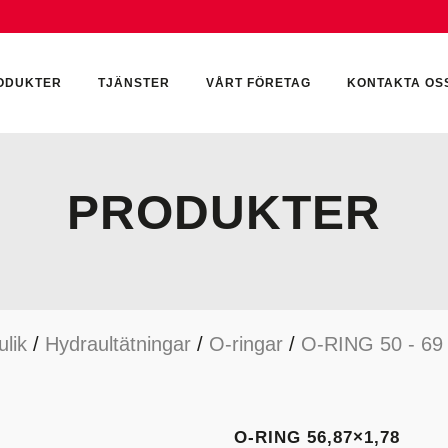
ODUKTER
TJÄNSTER
VÅRT FÖRETAG
KONTAKTA OS
PRODUKTER
CKUMULATORER
ELEKTRONIK
KEMI & SMÖRJN
ILTER
HYDRAULCYLINDRAR
KEMI
lik
/
Hydraultätningar
/
O-ringar
/
O-RING 50 - 6
YDRAULIKTILLBEHÖR
HYDRAULMOTORER
YDRAULPUMPAR
HYDRAULTANKAR
YDRAULTÄTNINGAR
MÄTINSTRUMENT
O-RING 56,87×1,78