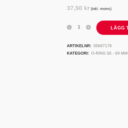
TYRSYSTEM
VENTILER
37,50
kr
(inkl. moms)
LJEKYLARE
LÄGG 
ARTIKELNR:
05687178
KATEGORI:
O-RING 50 - 69 MM