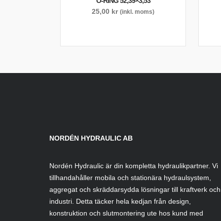
O-RING 52,39×3,53
25,00
kr
(inkl. moms)
NORDÉN HYDRAULIC AB
Nordén Hydraulic är din kompletta hydraulikpartner. Vi
tillhandahåller mobila och stationära hydraulsystem,
aggregat och skräddarsydda lösningar till kraftverk och
industri. Detta täcker hela kedjan från design,
konstruktion och slutmontering ute hos kund med