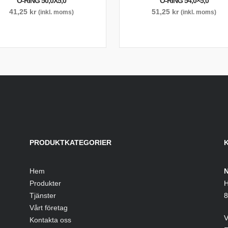
O-RING 50,0X5,0
O-RING 54,0×5,0
41,25
kr
51,25
kr
(inkl. moms)
(inkl. moms)
PRODUKTKATEGORIER
Hem
N
Produkter
H
Tjänster
8
Vårt företag
V
Kontakta oss