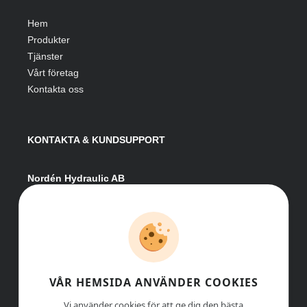
Hem
Produkter
Tjänster
Vårt företag
Kontakta oss
KONTAKTA & KUNDSUPPORT
Nordén Hydraulic AB
Hågesta 205
881 41 Sollefteå
Växel:
0620-161 41
E-post:
info@nordenhydraulic.se
Org-nr: 556531-8424
VÅR HEMSIDA ANVÄNDER COOKIES
Vi använder cookies för att ge dig den bästa