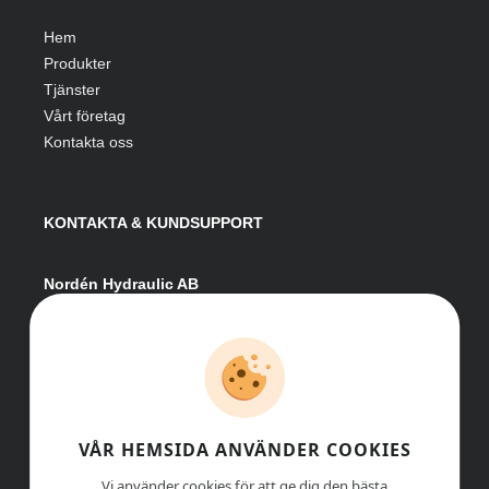
Hem
Produkter
Tjänster
Vårt företag
Kontakta oss
KONTAKTA & KUNDSUPPORT
Nordén Hydraulic AB
Hågesta 205
881 41 Sollefteå
Växel:
0620-161 41
E-post:
info@nordenhydraulic.se
Org-nr: 556531-8424
VÅR HEMSIDA ANVÄNDER COOKIES
Vi använder cookies för att ge dig den bästa