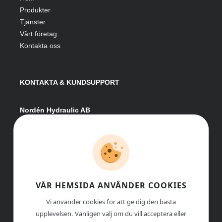
Produkter
Tjänster
Vårt företag
Kontakta oss
KONTAKTA & KUNDSUPPORT
Nordén Hydraulic AB
Hågesta 205
881 41 Sollefteå
Växel:
0620-161 41
E-post:
info@nordenhydraulic.se
Org-nr: 556531-8424
VÅR HEMSIDA ANVÄNDER COOKIES
Vi använder cookies för att ge dig den bästa
upplevelsen. Vänligen välj om du vill acceptera eller