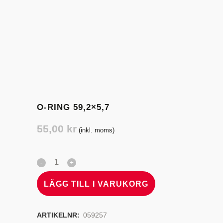
O-RING 59,2×5,7
55,00
kr
(inkl. moms)
LÄGG TILL I VARUKORG
ARTIKELNR:
059257