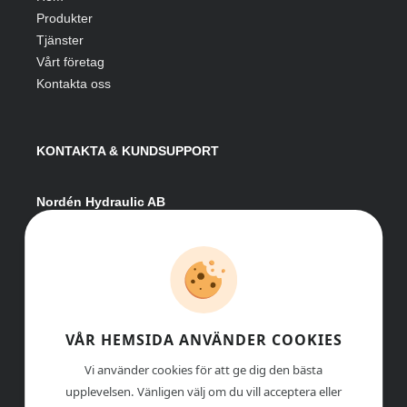
Produkter
Tjänster
Vårt företag
Kontakta oss
KONTAKTA & KUNDSUPPORT
Nordén Hydraulic AB
Hågesta 205
881 41 Sollefteå
Växel:
0620-161 41
E-post:
info@nordenhydraulic.se
Org-nr: 556531-8424
VÅR HEMSIDA ANVÄNDER COOKIES
Vi använder cookies för att ge dig den bästa
upplevelsen. Vänligen välj om du vill acceptera eller