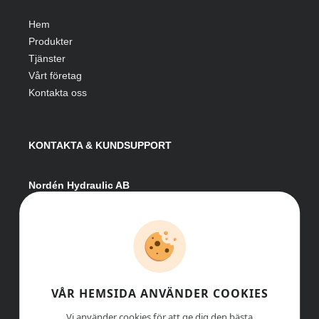
Hem
Produkter
Tjänster
Vårt företag
Kontakta oss
KONTAKTA & KUNDSUPPORT
Nordén Hydraulic AB
Hågesta 205
881 41 Sollefteå
Växel:
0620-161 41
E-post:
info@nordenhydraulic.se
Org-nr: 556531-8424
VÅR HEMSIDA ANVÄNDER COOKIES
Vi använder cookies för att ge dig den bästa