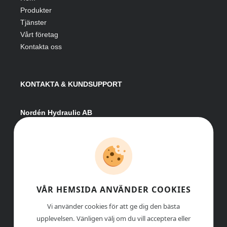
Produkter
Tjänster
Vårt företag
Kontakta oss
KONTAKTA & KUNDSUPPORT
Nordén Hydraulic AB
Hågesta 205
881 41 Sollefteå
Växel:
0620-161 41
E-post:
info@nordenhydraulic.se
Org-nr: 556531-8424
VÅR HEMSIDA ANVÄNDER COOKIES
Vi använder cookies för att ge dig den bästa
upplevelsen. Vänligen välj om du vill acceptera eller