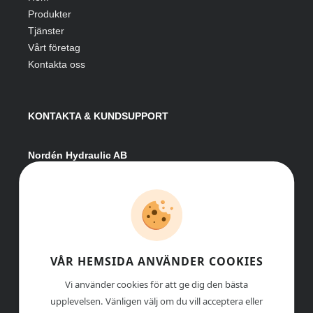
Produkter
Tjänster
Vårt företag
Kontakta oss
KONTAKTA & KUNDSUPPORT
Nordén Hydraulic AB
Hågesta 205
881 41 Sollefteå
Växel:
0620-161 41
E-post:
info@nordenhydraulic.se
Org-nr: 556531-8424
VÅR HEMSIDA ANVÄNDER COOKIES
Vi använder cookies för att ge dig den bästa
upplevelsen. Vänligen välj om du vill acceptera eller