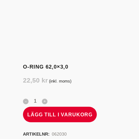
O-RING 62,0×3,0
22,50
kr
(inkl. moms)
LÄGG TILL I VARUKORG
ARTIKELNR:
062030