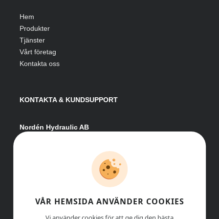
Hem
Produkter
Tjänster
Vårt företag
Kontakta oss
KONTAKTA & KUNDSUPPORT
Nordén Hydraulic AB
Hågesta 205
881 41 Sollefteå
Växel:
0620-161 41
E-post:
info@nordenhydraulic.se
Org-nr: 556531-8424
VÅR HEMSIDA ANVÄNDER COOKIES
Vi använder cookies för att ge dig den bästa