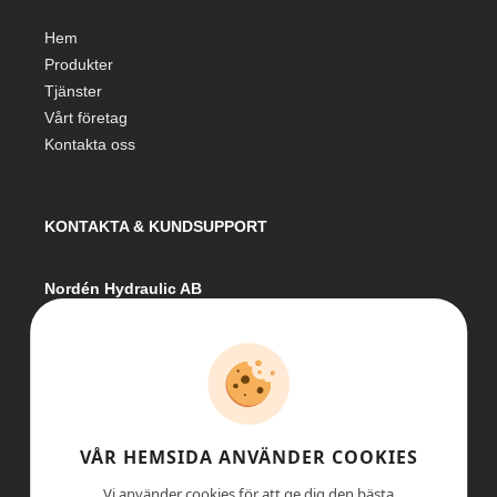
Hem
Produkter
Tjänster
Vårt företag
Kontakta oss
KONTAKTA & KUNDSUPPORT
Nordén Hydraulic AB
Hågesta 205
881 41 Sollefteå
Växel:
0620-161 41
E-post:
info@nordenhydraulic.se
Org-nr: 556531-8424
VÅR HEMSIDA ANVÄNDER COOKIES
Vi använder cookies för att ge dig den bästa