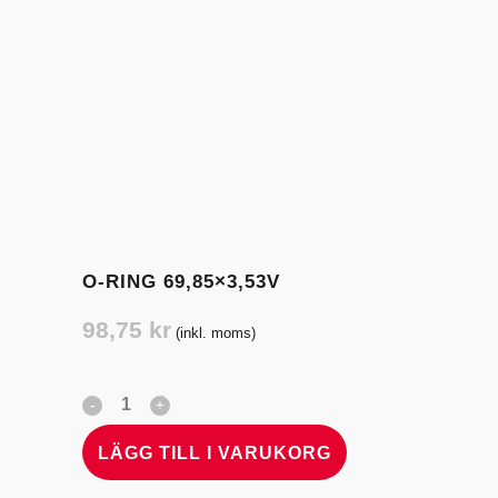
O-RING 69,85×3,53V
98,75
kr
(inkl. moms)
LÄGG TILL I VARUKORG