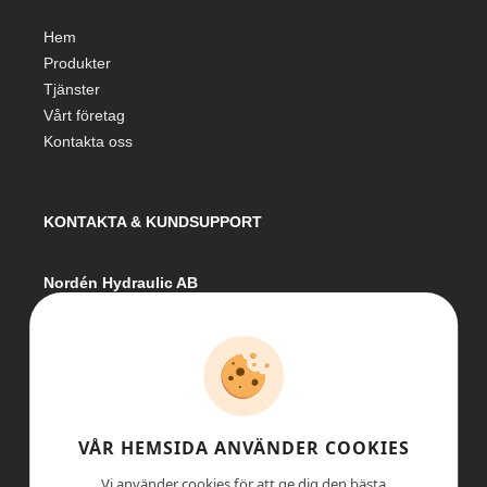
Hem
Produkter
Tjänster
Vårt företag
Kontakta oss
KONTAKTA & KUNDSUPPORT
Nordén Hydraulic AB
Hågesta 205
881 41 Sollefteå
Växel:
0620-161 41
E-post:
info@nordenhydraulic.se
Org-nr: 556531-8424
VÅR HEMSIDA ANVÄNDER COOKIES
Vi använder cookies för att ge dig den bästa