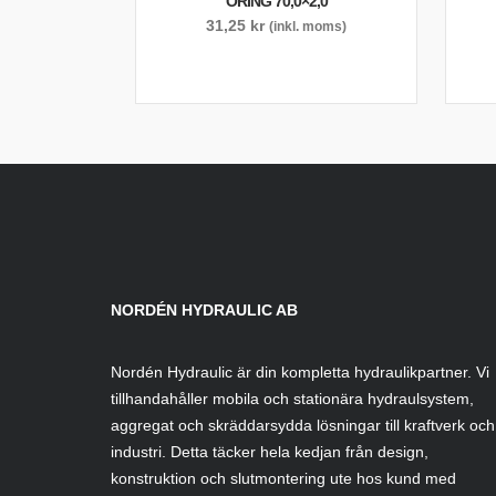
ORING 70,0×2,0
31,25
kr
(inkl. moms)
NORDÉN HYDRAULIC AB
Nordén Hydraulic är din kompletta hydraulikpartner. Vi
tillhandahåller mobila och stationära hydraulsystem,
aggregat och skräddarsydda lösningar till kraftverk och
industri. Detta täcker hela kedjan från design,
konstruktion och slutmontering ute hos kund med