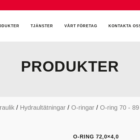
ODUKTER
TJÄNSTER
VÅRT FÖRETAG
KONTAKTA OS
PRODUKTER
CKUMULATORER
ELEKTRONIK
KEMI & SMÖRJN
ILTER
HYDRAULCYLINDRAR
KEMI
raulik
/
Hydraultätningar
/
O-ringar
/
O-ring 70 - 8
YDRAULIKTILLBEHÖR
HYDRAULMOTORER
YDRAULPUMPAR
HYDRAULTANKAR
YDRAULTÄTNINGAR
MÄTINSTRUMENT
O-RING 72,0×4,0