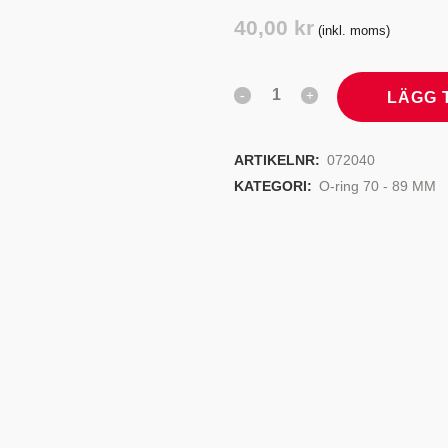
TYRSYSTEM
VENTILER
40,00
kr
(inkl. moms)
LJEKYLARE
LÄGG 
ARTIKELNR:
072040
KATEGORI:
O-ring 70 - 89 MM