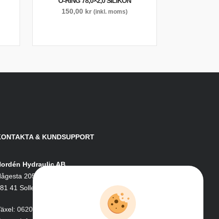
O-RING 78,0×2,0 SILIKON
150,00
kr
(inkl. moms)
KONTAKTA & KUNDSUPPORT
ordén Hydraulic AB
ågesta 205
81 41 Sollefteå
äxel:
0620-161 41