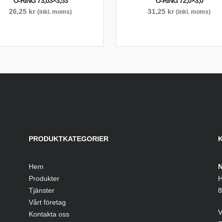
O-RING 73,03×3,53
O-RING 72,0×3,0
26,25
kr
31,25
kr
(inkl. moms)
(inkl. moms)
PRODUKTKATEGORIER
Hem
N
Produkter
H
Tjänster
8
Vårt företag
V
Kontakta oss