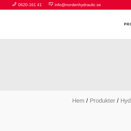
0620-161 41
info@nordenhydraulic.se
PR
A
F
Hem
/
Produkter
/
Hyd
H
H
H