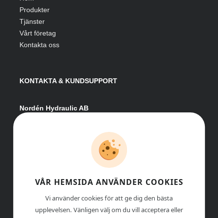
Produkter
Tjänster
Vårt företag
Kontakta oss
KONTAKTA & KUNDSUPPORT
Nordén Hydraulic AB
Hågesta 205
881 41 Sollefteå
Växel:
0620-161 41
E-post:
info@nordenhydraulic.se
Org-nr: 556531-8424
VÅR HEMSIDA ANVÄNDER COOKIES
Vi använder cookies för att ge dig den bästa
upplevelsen. Vänligen välj om du vill acceptera eller