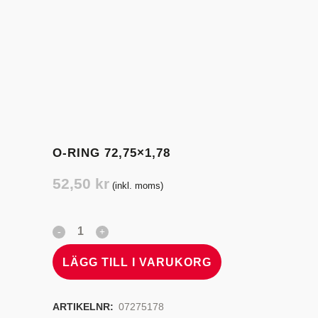
O-RING 72,75×1,78
52,50
kr
(inkl. moms)
LÄGG TILL I VARUKORG
ARTIKELNR:
07275178