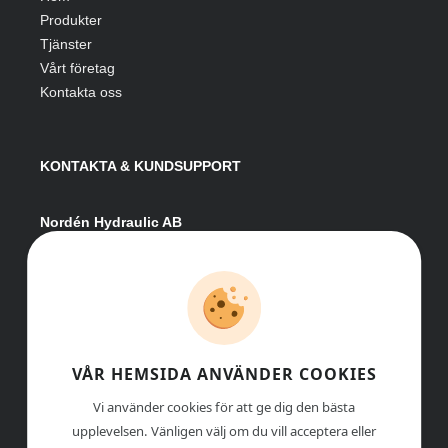
Produkter
Tjänster
Vårt företag
Kontakta oss
KONTAKTA & KUNDSUPPORT
Nordén Hydraulic AB
Hågesta 205
881 41 Sollefteå
Växel:
0620-161 41
E-post:
info@nordenhydraulic.se
Org-nr: 556531-8424
VÅR HEMSIDA ANVÄNDER COOKIES
Vi använder cookies för att ge dig den bästa
upplevelsen. Vänligen välj om du vill acceptera eller