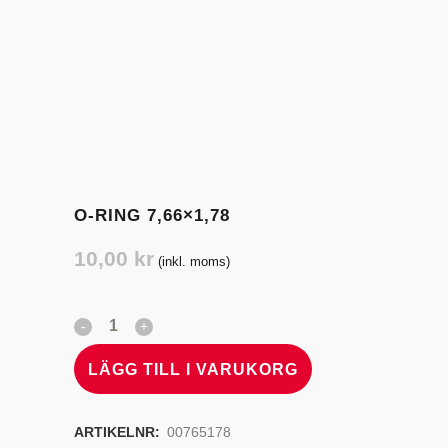
O-RING 7,66×1,78
10,00
kr
(inkl. moms)
LÄGG TILL I VARUKORG
ARTIKELNR:
00765178