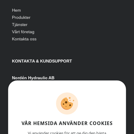
Hem
Produkter
Tjänster
Vårt företag
Kontakta oss
KONTAKTA & KUNDSUPPORT
Nordén Hydraulic AB
Hågesta 205
881 41 Sollefteå
Växel:
0620-161 41
E-post:
info@nordenhydraulic.se
Org-nr: 556531-8424
VÅR HEMSIDA ANVÄNDER COOKIES
Vi använder cookies för att ge dig den bästa