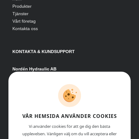
Produkter
Tjänster
Vårt företag
Kontakta oss
KONTAKTA & KUNDSUPPORT
Nordén Hydraulic AB
Hågesta 205
881 41 Sollefteå
Växel:
0620-161 41
E-post:
info@nordenhydraulic.se
Org-nr: 556531-8424
VÅR HEMSIDA ANVÄNDER COOKIES
Vi använder cookies för att ge dig den bästa
upplevelsen. Vänligen välj om du vill acceptera eller