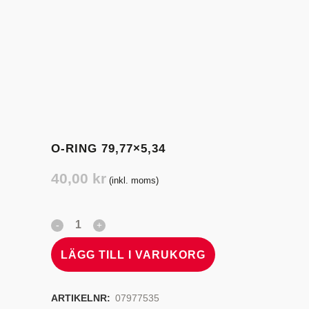
O-RING 79,77×5,34
40,00
kr
(inkl. moms)
LÄGG TILL I VARUKORG
ARTIKELNR:
07977535