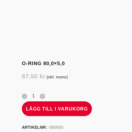
O-RING 80,0×5,0
67,50
kr
(inkl. moms)
LÄGG TILL I VARUKORG
ARTIKELNR:
080050