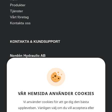
Produkter
Tjänster
Vårt företag
Kontakta oss
KONTAKTA & KUNDSUPPORT
Nordén Hydraulic AB
Hågesta 205
881 41 Sollefteå
Växel:
0620-161 41
E-post:
info@nordenhydraulic.se
Org-nr: 556531-8424
VÅR HEMSIDA ANVÄNDER COOKIES
Vi använder cookies för att ge dig den bästa
upplevelsen. Vänligen välj om du vill acceptera eller