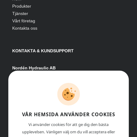
Produkter
Tjänster
Vårt företag
Kontakta oss
KONTAKTA & KUNDSUPPORT
Nordén Hydraulic AB
Hågesta 205
881 41 Sollefteå
Växel:
0620-161 41
E-post:
info@nordenhydraulic.se
Org-nr: 556531-8424
VÅR HEMSIDA ANVÄNDER COOKIES
Vi använder cookies för att ge dig den bästa
upplevelsen. Vänligen välj om du vill acceptera eller