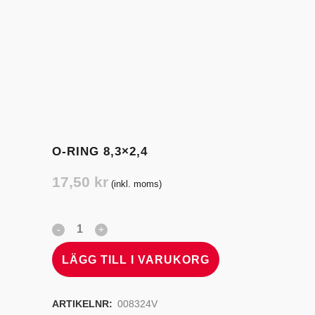
O-RING 8,3×2,4
17,50
kr
(inkl. moms)
LÄGG TILL I VARUKORG
ARTIKELNR:
008324V