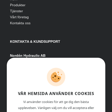
Produkter
Tjänster
Vårt företag
Kontakta oss
KONTAKTA & KUNDSUPPORT
Nordén Hydraulic AB
Hågesta 205
881 41 Sollefteå
Växel:
0620-161 41
E-post:
info@nordenhydraulic.se
Org-nr: 556531-8424
VÅR HEMSIDA ANVÄNDER COOKIES
Vi använder cookies för att ge dig den bästa
upplevelsen. Vänligen välj om du vill acceptera eller