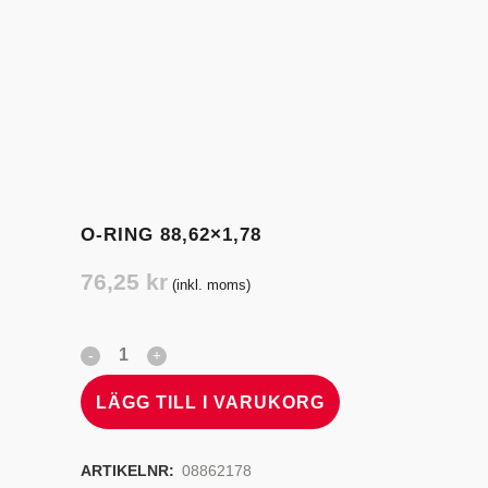
O-RING 88,62×1,78
76,25
kr
(inkl. moms)
LÄGG TILL I VARUKORG
ARTIKELNR:
08862178