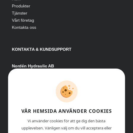
Produkter
Tjänster
Vårt företag
Kontakta oss
KONTAKTA & KUNDSUPPORT
Nordén Hydraulic AB
Hågesta 205
881 41 Sollefteå
Växel:
0620-161 41
E-post:
info@nordenhydraulic.se
Org-nr: 556531-8424
VÅR HEMSIDA ANVÄNDER COOKIES
Vi använder cookies för att ge dig den bästa
upplevelsen. Vänligen välj om du vill acceptera eller