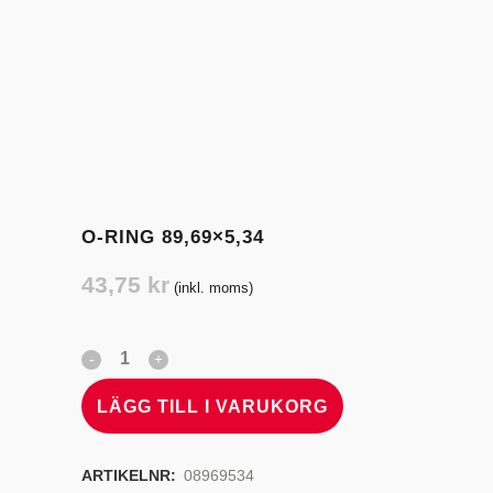
O-RING 89,69×5,34
43,75
kr
(inkl. moms)
LÄGG TILL I VARUKORG
ARTIKELNR:
08969534