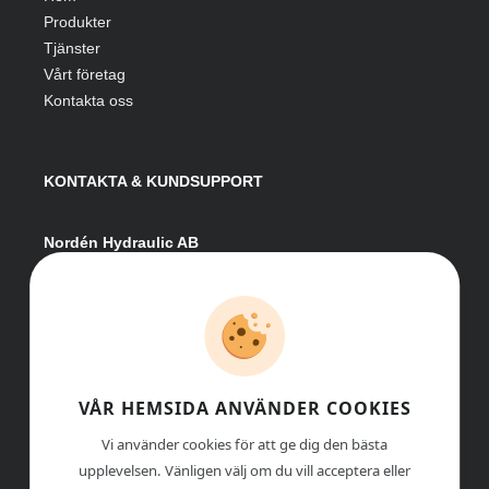
Produkter
Tjänster
Vårt företag
Kontakta oss
KONTAKTA & KUNDSUPPORT
Nordén Hydraulic AB
Hågesta 205
881 41 Sollefteå
Växel:
0620-161 41
E-post:
info@nordenhydraulic.se
Org-nr: 556531-8424
VÅR HEMSIDA ANVÄNDER COOKIES
Vi använder cookies för att ge dig den bästa
upplevelsen. Vänligen välj om du vill acceptera eller