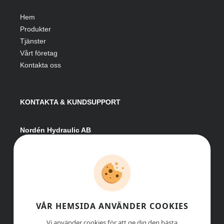
Hem
Produkter
Tjänster
Vårt företag
Kontakta oss
KONTAKTA & KUNDSUPPORT
Nordén Hydraulic AB
Hågesta 205
881 41 Sollefteå
Växel:
0620-161 41
E-post:
info@nordenhydraulic.se
Org-nr: 556531-8424
VÅR HEMSIDA ANVÄNDER COOKIES
Vi använder cookies för att ge dig den bästa