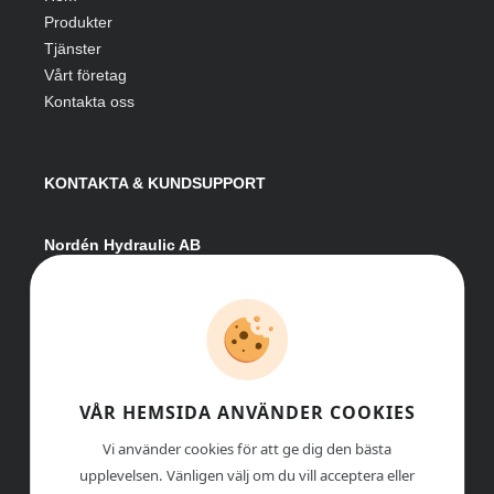
Produkter
Tjänster
Vårt företag
Kontakta oss
KONTAKTA & KUNDSUPPORT
Nordén Hydraulic AB
Hågesta 205
881 41 Sollefteå
Växel:
0620-161 41
E-post:
info@nordenhydraulic.se
Org-nr: 556531-8424
VÅR HEMSIDA ANVÄNDER COOKIES
Vi använder cookies för att ge dig den bästa
upplevelsen. Vänligen välj om du vill acceptera eller