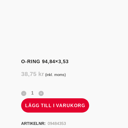
O-RING 94,84×3,53
38,75
kr
(inkl. moms)
LÄGG TILL I VARUKORG
ARTIKELNR:
09484353