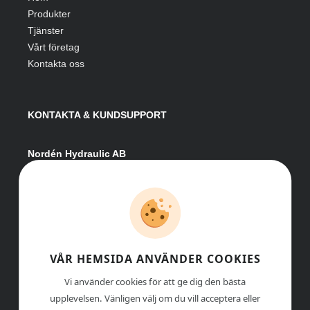
Produkter
Tjänster
Vårt företag
Kontakta oss
KONTAKTA & KUNDSUPPORT
Nordén Hydraulic AB
Hågesta 205
881 41 Sollefteå
Växel:
0620-161 41
E-post:
info@nordenhydraulic.se
Org-nr: 556531-8424
VÅR HEMSIDA ANVÄNDER COOKIES
Vi använder cookies för att ge dig den bästa
upplevelsen. Vänligen välj om du vill acceptera eller