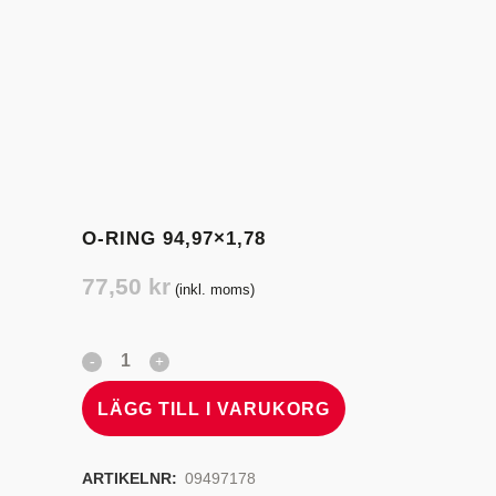
O-RING 94,97×1,78
77,50
kr
(inkl. moms)
LÄGG TILL I VARUKORG
ARTIKELNR:
09497178