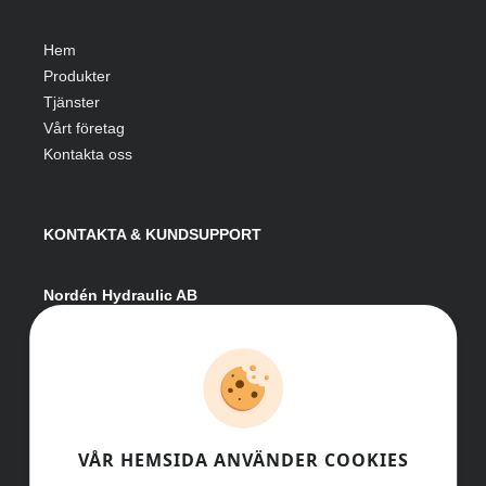
Hem
Produkter
Tjänster
Vårt företag
Kontakta oss
KONTAKTA & KUNDSUPPORT
Nordén Hydraulic AB
Hågesta 205
881 41 Sollefteå
Växel:
0620-161 41
E-post:
info@nordenhydraulic.se
Org-nr: 556531-8424
VÅR HEMSIDA ANVÄNDER COOKIES